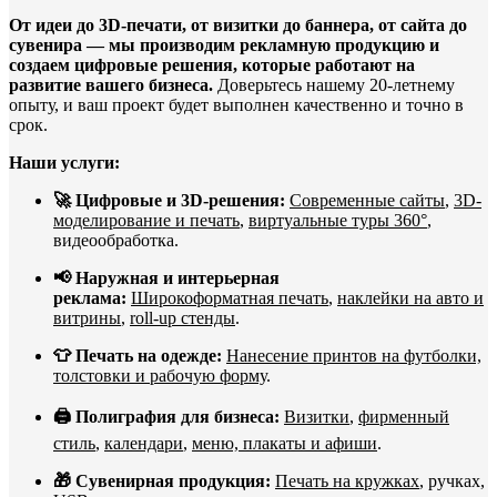
От идеи до 3D-печати, от визитки до баннера, от сайта до
сувенира — мы производим рекламную продукцию и
создаем цифровые решения, которые работают на
развитие вашего бизнеса.
Доверьтесь нашему 20-летнему
опыту, и ваш проект будет выполнен качественно и точно в
срок.
Наши услуги:
🚀 Цифровые и 3D-решения:
Современные сайты
,
3D-
моделирование и печать
,
виртуальные туры 360°
,
видеообработка.
📢 Наружная и интерьерная
реклама:
Широкоформатная печать
,
наклейки на авто и
витрины
,
roll-up стенды
.
👕 Печать на одежде:
Нанесение принтов на футболки,
толстовки и рабочую форму
.
🖨️ Полиграфия для бизнеса:
Визитки
,
фирменный
стиль
,
календари
,
меню, плакаты и афиши
.
🎁 Сувенирная продукция:
Печать на кружках
, ручках,