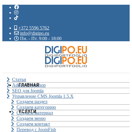
+372 5596 5762
info@digipo.eu
Пн. - Пт. 9:00 - 18:00
Статьи
ГЛАВНАЯ
Adobe Photoshop
SEO для Joomla
Управление CMS Joomla 1.5.X
Создаем раздел
Создаем категорию
УСЛУГИ
Создаем материал
Создаем меню
Создаем контакт
Перевод с JoomFish