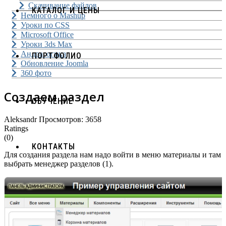
Скачивание файлов
КАТАЛОГ И ЦЕНЫ
Немного о Mashup
Уроки по CSS
Microsoft Office
Уроки 3ds Max
Андрагогика
ПОРТФОЛИО
Обновление Joomla
360 фото
Создаем раздел
ОБУЧЕНИЕ
Aleksandr
Просмотров: 3658
Ratings
(0)
КОНТАКТЫ
Для создания раздела нам надо войти в меню материалы и там
выбрать менеджер разделов (1).