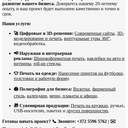
развитие вашего бизнеса.
Доверьтесь нашему 20-летнему
опыту, и ваш проект будет выполнен качественно и точно в
срок.
Наши услуги:
🚀 Цифровые и 3D-решения:
Современные сайты
,
3D-
моделирование и печать
,
виртуальные туры 360°
,
видеообработка.
📢 Наружная и интерьерная
реклама:
Широкоформатная печать
,
наклейки на авто и
витрины
,
roll-up стенды
.
👕 Печать на одежде:
Нанесение принтов на футболки,
толстовки и рабочую форму
.
🖨️ Полиграфия для бизнеса:
Визитки
,
фирменный
стиль
,
календари
,
меню, плакаты и афиши
.
🎁 Сувенирная продукция:
Печать на кружках
, ручках,
USB-носителях, пакетах и
других поверхностях
.
Готовы начать проект?
📞 Звоните: +372 5596 5762 | ✉️