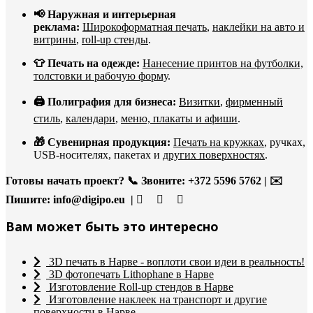
📢 Наружная и интерьерная
реклама:
Широкоформатная печать
,
наклейки на авто и
витрины
,
roll-up стенды
.
👕 Печать на одежде:
Нанесение принтов на футболки,
толстовки и рабочую форму
.
🖨️ Полиграфия для бизнеса:
Визитки
,
фирменный
стиль
,
календари
,
меню, плакаты и афиши
.
🎁 Сувенирная продукция:
Печать на кружках
, ручках,
USB-носителях, пакетах и
других поверхностях
.
Готовы начать проект?
📞 Звоните: +372 5596 5762 | ✉️
Пишите:
info@digipo.eu |
Вам может быть это интересно
3D печать в Нарве - воплоти свои идеи в реальность!
3D фотопечать Lithophane в Нарве
Изготовление Roll-up стендов в Нарве
Изготовление наклеек на транспорт и другие
поверхности в Нарве