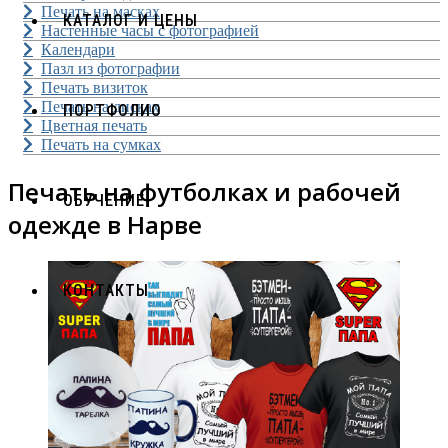
Печать на масках
КАТАЛОГ И ЦЕНЫ
Настенные часы с фотографией
Календари
Пазл из фотографии
Печать визиток
Печать на дисках
ПОРТФОЛИО
Цветная печать
Печать на сумках
Печать на футболках и рабочей
ОБУЧЕНИЕ
одежде в Нарве
КОНТАКТЫ