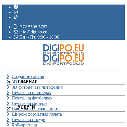
+372 5596 5762
info@digipo.eu
Пн. - Пт. 9:00 - 18:00
Создание сайтов
ГЛАВНАЯ
3D печать
3D фотопечать литофания
Печать на шопперах
Печать на футболках
Печать на металле
УСЛУГИ
Наклейки на транспорте
Широкоформатная печать
Печать на посуде
Roll-up стенд