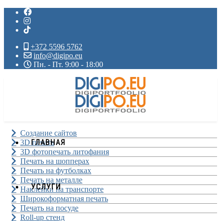
+372 5596 5762
info@digipo.eu
Пн. - Пт. 9:00 - 18:00
Создание сайтов
ГЛАВНАЯ
3D печать
3D фотопечать литофания
Печать на шопперах
Печать на футболках
Печать на металле
УСЛУГИ
Наклейки на транспорте
Широкоформатная печать
Печать на посуде
Roll-up стенд