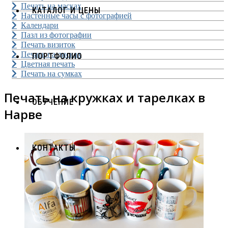
Печать на масках
КАТАЛОГ И ЦЕНЫ
Настенные часы с фотографией
Календари
Пазл из фотографии
Печать визиток
Печать на дисках
ПОРТФОЛИО
Цветная печать
Печать на сумках
Печать на кружках и тарелках в
ОБУЧЕНИЕ
Нарве
КОНТАКТЫ