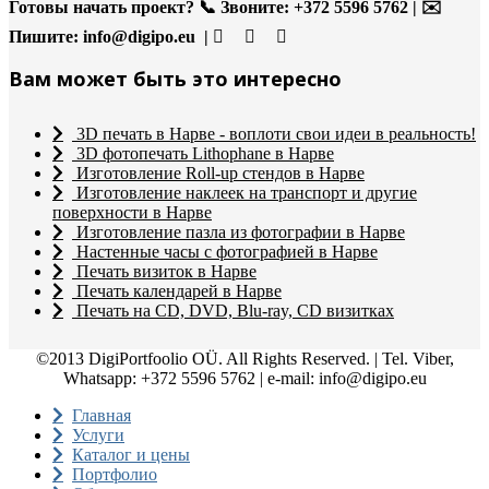
Готовы начать проект?
📞 Звоните: +372 5596 5762 | ✉️
Пишите:
info@digipo.eu |
Вам может быть это интересно
3D печать в Нарве - воплоти свои идеи в реальность!
3D фотопечать Lithophane в Нарве
Изготовление Roll-up стендов в Нарве
Изготовление наклеек на транспорт и другие
поверхности в Нарве
Изготовление пазла из фотографии в Нарве
Настенные часы с фотографией в Нарве
Печать визиток в Нарве
Печать календарей в Нарве
Печать на CD, DVD, Blu-ray, CD визитках
©2013 DigiPortfoolio OÜ. All Rights Reserved. | Tel. Viber,
Whatsapp: +372 5596 5762 | e-mail: info@digipo.eu
Главная
Услуги
Каталог и цены
Портфолио