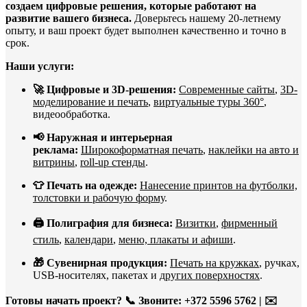
создаем цифровые решения, которые работают на
развитие вашего бизнеса.
Доверьтесь нашему 20-летнему
опыту, и ваш проект будет выполнен качественно и точно в
срок.
Наши услуги:
🚀 Цифровые и 3D-решения:
Современные сайты
,
3D-
моделирование и печать
,
виртуальные туры 360°
,
видеообработка.
📢 Наружная и интерьерная
реклама:
Широкоформатная печать
,
наклейки на авто и
витрины
,
roll-up стенды
.
👕 Печать на одежде:
Нанесение принтов на футболки,
толстовки и рабочую форму
.
🖨️ Полиграфия для бизнеса:
Визитки
,
фирменный
стиль
,
календари
,
меню, плакаты и афиши
.
🎁 Сувенирная продукция:
Печать на кружках
, ручках,
USB-носителях, пакетах и
других поверхностях
.
Готовы начать проект?
📞 Звоните: +372 5596 5762 | ✉️