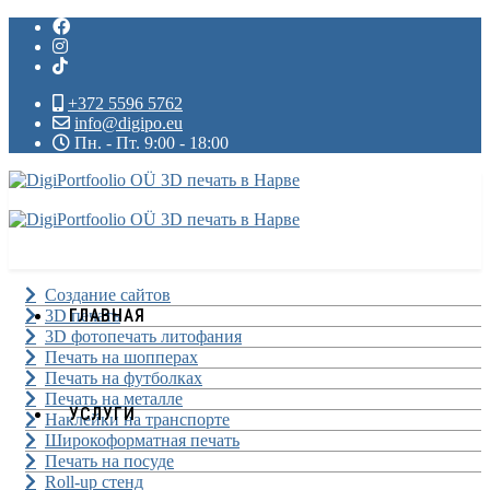
+372 5596 5762
info@digipo.eu
Пн. - Пт. 9:00 - 18:00
Создание сайтов
ГЛАВНАЯ
3D печать
3D фотопечать литофания
Печать на шопперах
Печать на футболках
Печать на металле
УСЛУГИ
Наклейки на транспорте
Широкоформатная печать
Печать на посуде
Roll-up стенд