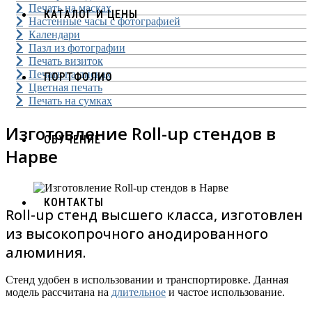
Печать на масках
КАТАЛОГ И ЦЕНЫ
Настенные часы с фотографией
Календари
Пазл из фотографии
Печать визиток
Печать на дисках
ПОРТФОЛИО
Цветная печать
Печать на сумках
Изготовление Roll-up стендов в
ОБУЧЕНИЕ
Нарве
КОНТАКТЫ
Roll-up стенд высшего класса, изготовлен
из высокопрочного анодированного
алюминия.
Стенд удобен в использовании и транспортировке. Данная
модель рассчитана на
длительное
и частое использование.