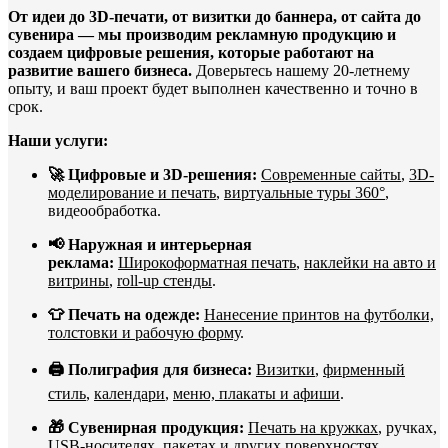
От идеи до 3D-печати, от визитки до баннера, от сайта до
сувенира — мы производим рекламную продукцию и
создаем цифровые решения, которые работают на
развитие вашего бизнеса.
Доверьтесь нашему 20-летнему
опыту, и ваш проект будет выполнен качественно и точно в
срок.
Наши услуги:
🚀 Цифровые и 3D-решения:
Современные сайты
,
3D-
моделирование и печать
,
виртуальные туры 360°
,
видеообработка.
📢 Наружная и интерьерная
реклама:
Широкоформатная печать
,
наклейки на авто и
витрины
,
roll-up стенды
.
👕 Печать на одежде:
Нанесение принтов на футболки,
толстовки и рабочую форму
.
🖨️ Полиграфия для бизнеса:
Визитки
,
фирменный
стиль
,
календари
,
меню, плакаты и афиши
.
🎁 Сувенирная продукция:
Печать на кружках
, ручках,
USB-носителях, пакетах и
других поверхностях
.