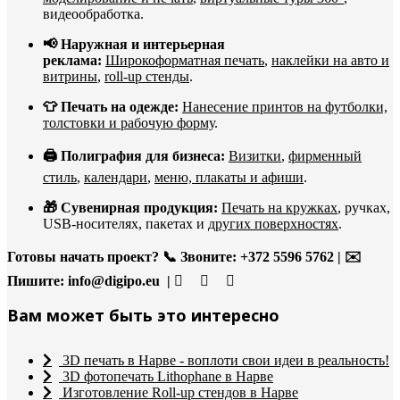
видеообработка.
📢 Наружная и интерьерная
реклама:
Широкоформатная печать
,
наклейки на авто и
витрины
,
roll-up стенды
.
👕 Печать на одежде:
Нанесение принтов на футболки,
толстовки и рабочую форму
.
🖨️ Полиграфия для бизнеса:
Визитки
,
фирменный
стиль
,
календари
,
меню, плакаты и афиши
.
🎁 Сувенирная продукция:
Печать на кружках
, ручках,
USB-носителях, пакетах и
других поверхностях
.
Готовы начать проект?
📞 Звоните: +372 5596 5762 | ✉️
Пишите:
info@digipo.eu |
Вам может быть это интересно
3D печать в Нарве - воплоти свои идеи в реальность!
3D фотопечать Lithophane в Нарве
Изготовление Roll-up стендов в Нарве