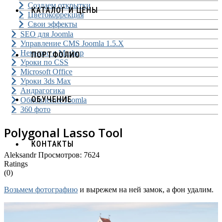
Создаем открытки
КАТАЛОГ И ЦЕНЫ
Цветокоррекция
Свои эффекты
SEO для Joomla
Управление CMS Joomla 1.5.X
Немного о Mashup
ПОРТФОЛИО
Уроки по CSS
Microsoft Office
Уроки 3ds Max
Андрагогика
ОБУЧЕНИЕ
Обновление Joomla
360 фото
Polygonal Lasso Tool
КОНТАКТЫ
Aleksandr
Просмотров: 7624
Ratings
(0)
Возьмем фотографию
и вырежем на ней замок, а фон удалим.