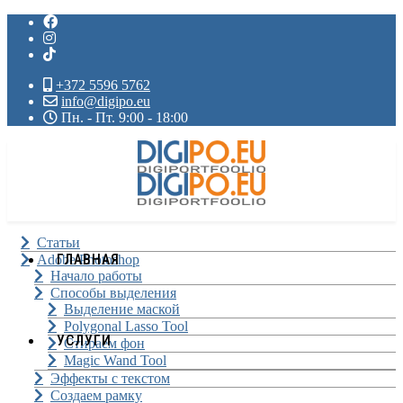
+372 5596 5762
info@digipo.eu
Пн. - Пт. 9:00 - 18:00
Статьи
ГЛАВНАЯ
Adobe Photoshop
Начало работы
Способы выделения
Выделение маской
Polygonal Lasso Tool
УСЛУГИ
Стираем фон
Magic Wand Tool
Эффекты с текстом
Создаем рамку