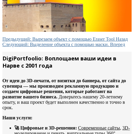
Предыдущий: Вырезаем объект с помощью Eraser Tool
Назад
Следующий: Выделение объекта с помощью маски.
Вперед
DigiPortfoolio: Воплощаем ваши идеи в
Нарве с 2001 года
От идеи до 3D-печати, от визитки до баннера, от сайта до
сувенира — мы производим рекламную продукцию и
создаем цифровые решения, которые работают на
развитие вашего бизнеса.
Доверьтесь нашему 20-летнему
опыту, и ваш проект будет выполнен качественно и точно в
срок.
Наши услуги:
🚀 Цифровые и 3D-решения:
Современные сайты
,
3D-
моделирование и печать
,
виртуальные туры 360°
,