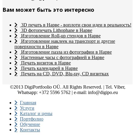
Вам может быть это интересно
3D печать в Нарве - воплоти свои идеи в реальность!
3D фотопечать Lithophane в Нарве
Изготовление Roll-up стендов в Нарве
Изготовление наклеек на транспорт и другие
поверхности в Нарве
Изготовление пазла из фотографии в Нарве
Настенные часы с фотографией в Нарве
Печать визиток в Нарве
Печать календарей в Нарве
Печать на CD, DVD, Blu-ray, CD визитках
©2013 DigiPortfoolio OÜ. All Rights Reserved. | Tel. Viber,
Whatsapp: +372 5596 5762 | e-mail: info@digipo.eu
Главная
Услуги
Каталог и цены
Портфолио
Обучение
Контакты