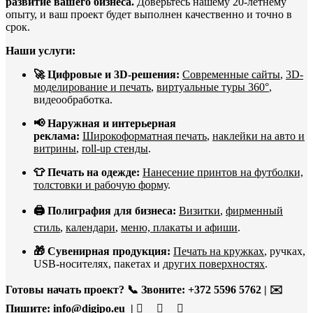
развитие вашего бизнеса.
Доверьтесь нашему 20-летнему
опыту, и ваш проект будет выполнен качественно и точно в
срок.
Наши услуги:
🚀 Цифровые и 3D-решения:
Современные сайты
,
3D-
моделирование и печать
,
виртуальные туры 360°
,
видеообработка.
📢 Наружная и интерьерная
реклама:
Широкоформатная печать
,
наклейки на авто и
витрины
,
roll-up стенды
.
👕 Печать на одежде:
Нанесение принтов на футболки,
толстовки и рабочую форму
.
🖨️ Полиграфия для бизнеса:
Визитки
,
фирменный
стиль
,
календари
,
меню, плакаты и афиши
.
🎁 Сувенирная продукция:
Печать на кружках
, ручках,
USB-носителях, пакетах и
других поверхностях
.
Готовы начать проект?
📞 Звоните: +372 5596 5762 | ✉️
Пишите:
info@digipo.eu |