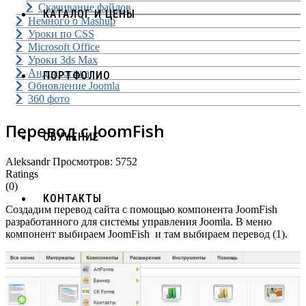
Скачивание файлов
КАТАЛОГ И ЦЕНЫ
Немного о Mashup
Уроки по CSS
Microsoft Office
Уроки 3ds Max
Андрагогика
ПОРТФОЛИО
Обновление Joomla
360 фото
Перевод с JoomFish
ОБУЧЕНИЕ
Aleksandr
Просмотров: 5752
Ratings
(0)
КОНТАКТЫ
Создадим перевод сайта с помощью компонента JoomFish
разработанного для системы управления Joomla. В меню
компонент выбираем JoomFish и там выбираем перевод (1).