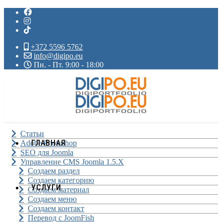
+372 5596 5762
info@digipo.eu
Пн. - Пт. 9:00 - 18:00
Статьи
ГЛАВНАЯ
Adobe Photoshop
SEO для Joomla
Управление CMS Joomla 1.5.X
Создаем раздел
Создаем категорию
УСЛУГИ
Создаем материал
Создаем меню
Создаем контакт
Перевод с JoomFish