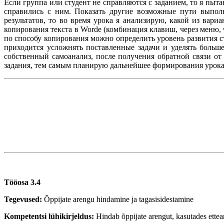
Если группа или студент не справляются с заданием, то я пы
справились с ним. Показать другие возможные пути выполн
результатов, то во время урока я анализирую, какой из вари
копирования текста в Worde (комбинация клавиш, через меню, 
по способу копирования можно определить уровень развития ст
приходится усложнять поставленные задачи и уделять больш
собственный самоанализ, после получения обратной связи от
задания, тем самым планирую дальнейшее формирования урока
Tööosa 3.4
Tegevused:
Õppijate arengu hindamine ja tagasisidestamine
Kompetentsi lühikirjeldus:
Hindab õppijate arengut, kasutades ette