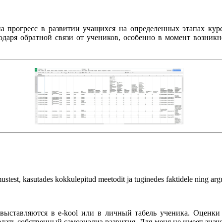
на прогресс в развитии учащихся на определенных этапах ку
одаря обратной связи от учеников, особенно в момент возникн
stest, kasutades kokkulepitud meetodit ja tuginedes faktidele ning arg
 выставляются в e-kool или в личный табель ученика. Оценк
лать собственный самоанализ развития. Для меня не имеет значе