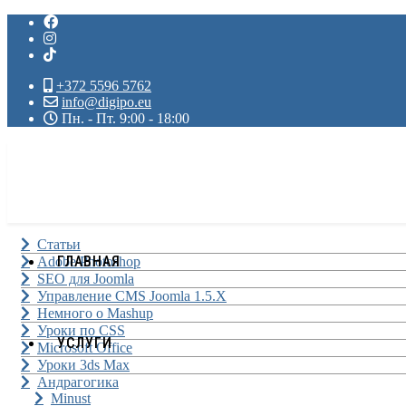
+372 5596 5762
info@digipo.eu
Пн. - Пт. 9:00 - 18:00
Статьи
ГЛАВНАЯ
Adobe Photoshop
SEO для Joomla
Управление CMS Joomla 1.5.X
Немного о Mashup
Уроки по CSS
УСЛУГИ
Microsoft Office
Уроки 3ds Max
Андрагогика
Minust