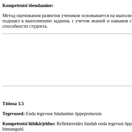
Kompetentsi tõendamine:
Метод оценивания развития учеников основывается на выполне
подошел к выполнению задания, с учетом знаний и навыков с
способности студента.
Tööosa 3.5
Tegevused:
Enda tegevuse hindamine õppeprotsessis
Kompetentsi lühikirjeldus:
Reflekteerides hindab enda tegevust õppe
hinnanguid.