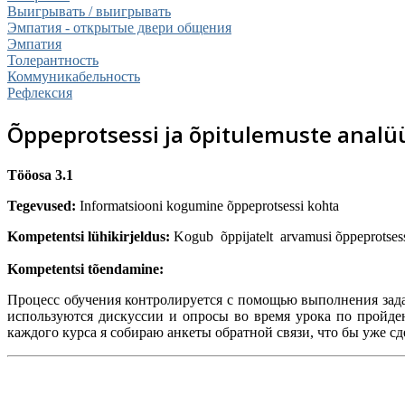
Выигрывать / выигрывать
Эмпатия - открытые двери общения
Эмпатия
Толерантность
Коммуникабельность
Рефлексия
Õppeprotsessi ja õpitulemuste analü
Tööosa 3.1
Tegevused:
Informatsiooni kogumine õppeprotsessi kohta
Kompetentsi lühikirjeldus:
Kogub õppijatelt arvamusi õppeprotsess
Kompetentsi tõendamine:
Процесс обучения контролируется с помощью выполнения зада
используются дискуссии и опросы во время урока по пройде
каждого курса я собираю анкеты обратной связи, что бы уже с