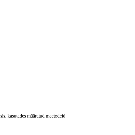
is, kasutades määratud meetodeid.