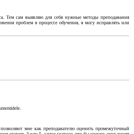
рса. Тем сам выявляю для себя нужные методы преподавания
овения проблем в процессе обучения, я могу исправлять или
umentidele.
и позволяют мне как преподавателю оценить промежуточный
ния ставить 3 или 5, самое главное, что бы ученик смог понят