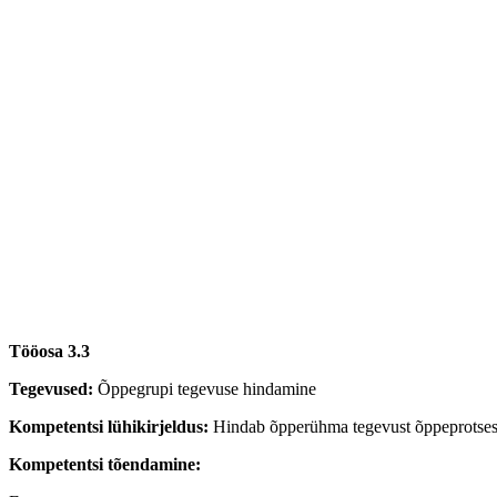
Tööosa 3.3
Tegevused:
Õppegrupi tegevuse hindamine
Kompetentsi lühikirjeldus:
Hindab õpperühma tegevust õppeprotsess
Kompetentsi tõendamine: