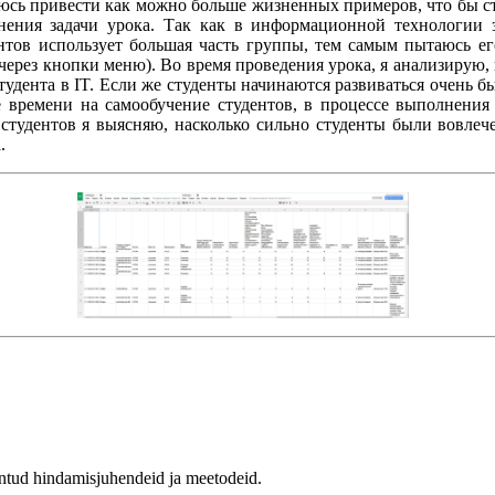
таюсь привести как можно больше жизненных примеров, что бы 
ения задачи урока. Так как в информационной технологии з
антов использует большая часть группы, тем самым пытаюсь ег
через кнопки меню). Во время проведения урока, я анализирую, 
удента в IT. Если же студенты начинаются развиваться очень б
е времени на самообучение студентов, в процессе выполнения
 студентов я выясняю, насколько сильно студенты были вовле
.
antud hindamisjuhendeid ja meetodeid.