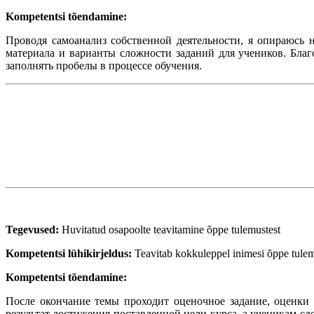
Kompetentsi tõendamine:
Проводя самоанализ собственной деятельности, я опираюсь 
материала и варианты сложности заданий для учеников. Благ
заполнять пробелы в процессе обучения.
Tegevused:
Huvitatud osapoolte teavitamine õppe tulemustest
Kompetentsi lühikirjeldus:
Teavitab kokkuleppel inimesi õppe tulemu
Kompetentsi tõendamine:
После окончание темы проходит оценочное задание, оценки
результат достижения поставленной цели курса, а ученикам сде