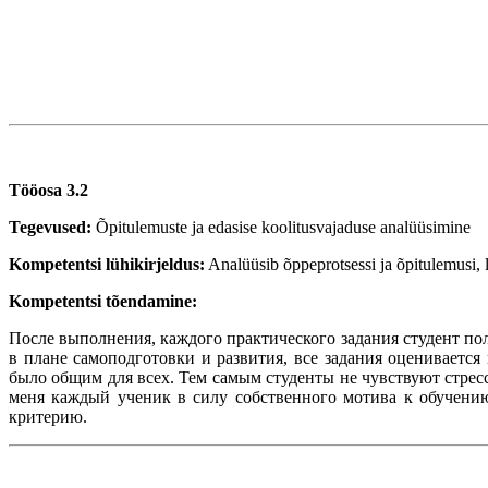
Tööosa 3.2
Tegevused:
Õpitulemuste ja edasise koolitusvajaduse analüüsimine
Kompetentsi lühikirjeldus:
Analüüsib õppeprotsessi ja õpitulemusi,
Kompetentsi tõendamine:
После выполнения, каждого практического задания студент пол
в плане самоподготовки и развития, все задания оценивается
было общим для всех. Тем самым студенты не чувствуют стресса
меня каждый ученик в силу собственного мотива к обучению
критерию.