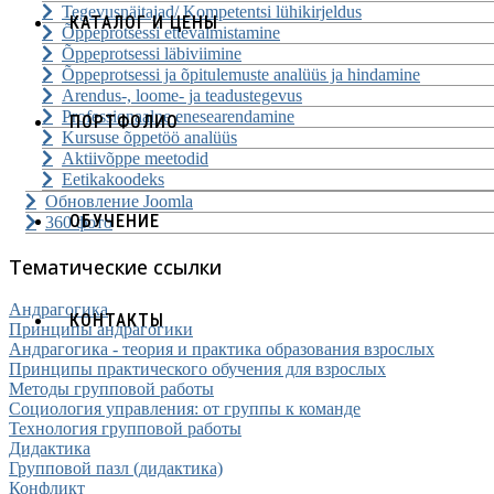
Tegevusnäitajad/ Kompetentsi lühikirjeldus
КАТАЛОГ И ЦЕНЫ
Õppeprotsessi ettevalmistamine
Õppeprotsessi läbiviimine
Õppeprotsessi ja õpitulemuste analüüs ja hindamine
Arendus-, loome- ja teadustegevus
Professionaalne enesearendamine
ПОРТФОЛИО
Kursuse õppetöö analüüs
Aktiivõppe meetodid
Eetikakoodeks
Обновление Joomla
ОБУЧЕНИЕ
360 фото
Тематические ссылки
Андрагогика
КОНТАКТЫ
Принципы андрагогики
Андрагогика - теория и практика образования взрослых
Принципы практического обучения для взрослых
Методы групповой работы
Социология управления: от группы к команде
Технология групповой работы
Дидактика
Групповой пазл (дидактика)
Конфликт