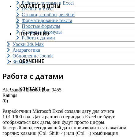
Работа с листами в Excel
КАТАЛОГ И ЦЕНЫ
Ячейки в Excel
Строки, столбцы, ячейки
Форматирование текста
Простые формулы
Сложные формулы
ПОРТФОЛИО
Работа с датами
Уроки 3ds Max
Андрагогика
Обновление Joomla
ОБУЧЕНИЕ
360 фото
Работа с датами
КОНТАКТЫ
Aleksandr
Просмотров: 9455
Ratings
(0)
Разработчики Microsoft Excel создали дату для отчета
1.01.1900 год. Даты раннего периода в Excel не будут
отображаться как даты, они будут просто цифры.
Быстрый ввод сегодняшней даты производиться нажатием
горячих клавиш (Ctrl+Shift+4) или (Ctrl +;) комбинация