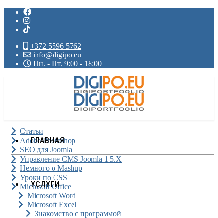
+372 5596 5762
info@digipo.eu
Пн. - Пт. 9:00 - 18:00
Статьи
ГЛАВНАЯ
Adobe Photoshop
SEO для Joomla
Управление CMS Joomla 1.5.X
Немного о Mashup
Уроки по CSS
УСЛУГИ
Microsoft Office
Microsoft Word
Microsoft Excel
Знакомство с программой