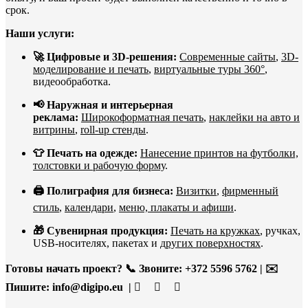
срок.
Наши услуги:
🚀 Цифровые и 3D-решения:
Современные сайты
,
3D-
моделирование и печать
,
виртуальные туры 360°
,
видеообработка.
📢 Наружная и интерьерная
реклама:
Широкоформатная печать
,
наклейки на авто и
витрины
,
roll-up стенды
.
👕 Печать на одежде:
Нанесение принтов на футболки,
толстовки и рабочую форму
.
🖨️ Полиграфия для бизнеса:
Визитки
,
фирменный
стиль
,
календари
,
меню, плакаты и афиши
.
🎁 Сувенирная продукция:
Печать на кружках
, ручках,
USB-носителях, пакетах и
других поверхностях
.
Готовы начать проект?
📞 Звоните: +372 5596 5762 | ✉️
Пишите:
info@digipo.eu |