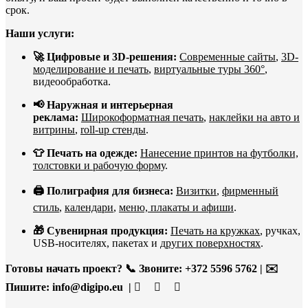
срок.
Наши услуги:
🚀 Цифровые и 3D-решения:
Современные сайты
,
3D-
моделирование и печать
,
виртуальные туры 360°
,
видеообработка.
📢 Наружная и интерьерная
реклама:
Широкоформатная печать
,
наклейки на авто и
витрины
,
roll-up стенды
.
👕 Печать на одежде:
Нанесение принтов на футболки,
толстовки и рабочую форму
.
🖨️ Полиграфия для бизнеса:
Визитки
,
фирменный
стиль
,
календари
,
меню, плакаты и афиши
.
🎁 Сувенирная продукция:
Печать на кружках
, ручках,
USB-носителях, пакетах и
других поверхностях
.
Готовы начать проект?
📞 Звоните: +372 5596 5762 | ✉️
Пишите:
info@digipo.eu |