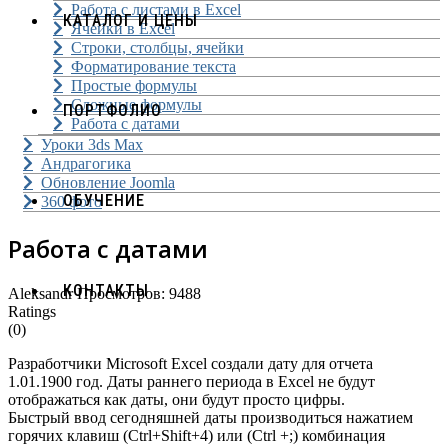
Работа с листами в Excel
КАТАЛОГ И ЦЕНЫ
Ячейки в Excel
Строки, столбцы, ячейки
Форматирование текста
Простые формулы
Сложные формулы
ПОРТФОЛИО
Работа с датами
Уроки 3ds Max
Андрагогика
Обновление Joomla
ОБУЧЕНИЕ
360 фото
Работа с датами
КОНТАКТЫ
Aleksandr
Просмотров: 9488
Ratings
(0)
Разработчики Microsoft Excel создали дату для отчета
1.01.1900 год. Даты раннего периода в Excel не будут
отображаться как даты, они будут просто цифры.
Быстрый ввод сегодняшней даты производиться нажатием
горячих клавиш (Ctrl+Shift+4) или (Ctrl +;) комбинация