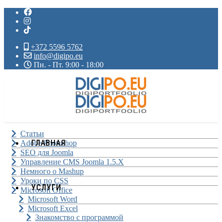
+372 5596 5762
info@digipo.eu
Пн. - Пт. 9:00 - 18:00
Статьи
ГЛАВНАЯ
Adobe Photoshop
SEO для Joomla
Управление CMS Joomla 1.5.X
Немного о Mashup
Уроки по CSS
УСЛУГИ
Microsoft Office
Microsoft Word
Microsoft Excel
Знакомство с программой