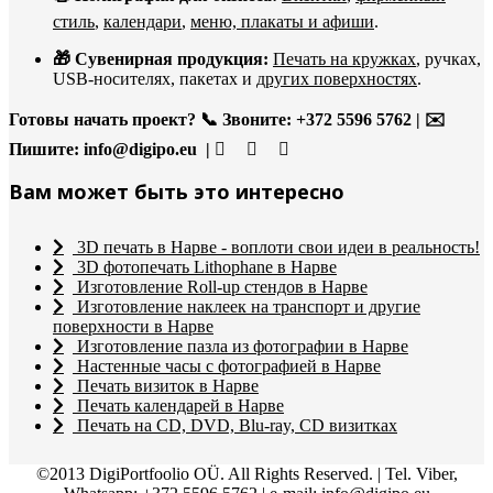
стиль
,
календари
,
меню, плакаты и афиши
.
🎁 Сувенирная продукция:
Печать на кружках
, ручках,
USB-носителях, пакетах и
других поверхностях
.
Готовы начать проект?
📞 Звоните: +372 5596 5762 | ✉️
Пишите:
info@digipo.eu |
Вам может быть это интересно
3D печать в Нарве - воплоти свои идеи в реальность!
3D фотопечать Lithophane в Нарве
Изготовление Roll-up стендов в Нарве
Изготовление наклеек на транспорт и другие
поверхности в Нарве
Изготовление пазла из фотографии в Нарве
Настенные часы с фотографией в Нарве
Печать визиток в Нарве
Печать календарей в Нарве
Печать на CD, DVD, Blu-ray, CD визитках
©2013 DigiPortfoolio OÜ. All Rights Reserved. | Tel. Viber,