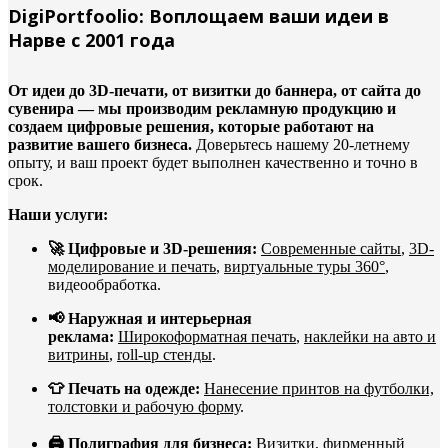
DigiPortfoolio: Воплощаем ваши идеи в
Нарве с 2001 года
От идеи до 3D-печати, от визитки до баннера, от сайта до
сувенира — мы производим рекламную продукцию и
создаем цифровые решения, которые работают на
развитие вашего бизнеса.
Доверьтесь нашему 20-летнему
опыту, и ваш проект будет выполнен качественно и точно в
срок.
Наши услуги:
🚀 Цифровые и 3D-решения:
Современные сайты
,
3D-
моделирование и печать
,
виртуальные туры 360°
,
видеообработка.
📢 Наружная и интерьерная
реклама:
Широкоформатная печать
,
наклейки на авто и
витрины
,
roll-up стенды
.
👕 Печать на одежде:
Нанесение принтов на футболки,
толстовки и рабочую форму
.
🖨️ Полиграфия для бизнеса:
Визитки
,
фирменный