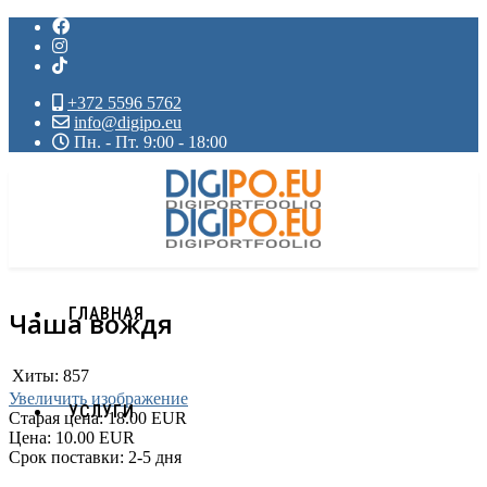
+372 5596 5762
info@digipo.eu
Пн. - Пт. 9:00 - 18:00
ГЛАВНАЯ
Чаша вождя
Хиты:
857
Увеличить изображение
УСЛУГИ
Старая цена:
18.00 EUR
Цена:
10.00 EUR
Срок поставки: 2-5 дня