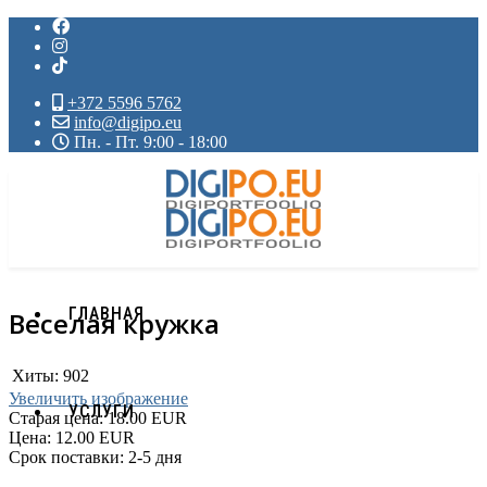
+372 5596 5762
info@digipo.eu
Пн. - Пт. 9:00 - 18:00
ГЛАВНАЯ
Веселая кружка
Хиты:
902
Увеличить изображение
УСЛУГИ
Старая цена:
18.00 EUR
Цена:
12.00 EUR
Срок поставки: 2-5 дня