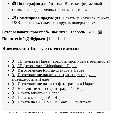
🖨️ Полиграфия для бизнеса:
Визитки
,
фирменный
стиль
,
календари
,
меню, плакаты и афиши
.
🎁 Сувенирная продукция:
Печать на кружках
, ручках,
USB-носителях, пакетах и
других поверхностях
.
Готовы начать проект?
📞 Звоните: +372 5596 5762 | ✉️
Пишите:
info@digipo.eu |
Вам может быть это интересно
3D печать в Нарве - воплоти свои идеи в реальность!
3D фотопечать Lithophane в Нарве
Изготовление Roll-up стендов в Нарве
Изготовление наклеек на транспорт и другие
поверхности в Нарве
Изготовление пазла из фотографии в Нарве
Настенные часы с фотографией в Нарве
Печать визиток в Нарве
Печать календарей в Нарве
Печать на CD, DVD, Blu-ray, CD визитках