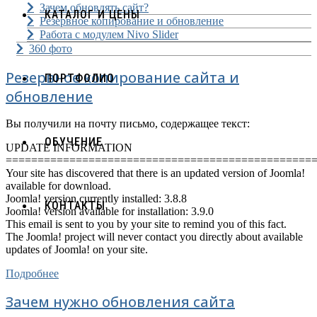
Зачем обновлять сайт?
КАТАЛОГ И ЦЕНЫ
Резервное копирование и обновление
Работа с модулем Nivo Slider
360 фото
Резервное копирование сайта и
ПОРТФОЛИО
обновление
Вы получили на почту письмо, содержащее текст:
ОБУЧЕНИЕ
UPDATE INFORMATION
================================================
Your site has discovered that there is an updated version of Joomla!
available for download.
Joomla! version currently installed: 3.8.8
КОНТАКТЫ
Joomla! version available for installation: 3.9.0
This email is sent to you by your site to remind you of this fact.
The Joomla! project will never contact you directly about available
updates of Joomla! on your site.
Подробнее
Зачем нужно обновления сайта