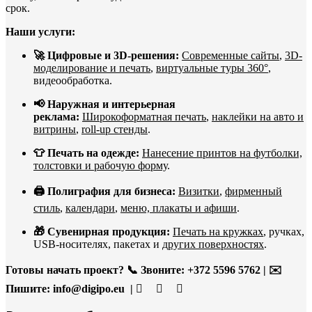
срок.
Наши услуги:
🚀 Цифровые и 3D-решения:
Современные сайты
,
3D-
моделирование и печать
,
виртуальные туры 360°
,
видеообработка.
📢 Наружная и интерьерная
реклама:
Широкоформатная печать
,
наклейки на авто и
витрины
,
roll-up стенды
.
👕 Печать на одежде:
Нанесение принтов на футболки,
толстовки и рабочую форму
.
🖨️ Полиграфия для бизнеса:
Визитки
,
фирменный
стиль
,
календари
,
меню, плакаты и афиши
.
🎁 Сувенирная продукция:
Печать на кружках
, ручках,
USB-носителях, пакетах и
других поверхностях
.
Готовы начать проект?
📞 Звоните: +372 5596 5762 | ✉️
Пишите:
info@digipo.eu |