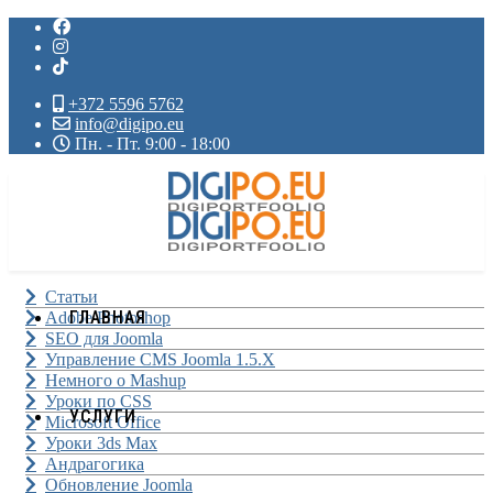
+372 5596 5762
info@digipo.eu
Пн. - Пт. 9:00 - 18:00
Статьи
ГЛАВНАЯ
Adobe Photoshop
SEO для Joomla
Управление CMS Joomla 1.5.X
Немного о Mashup
Уроки по CSS
УСЛУГИ
Microsoft Office
Уроки 3ds Max
Андрагогика
Обновление Joomla