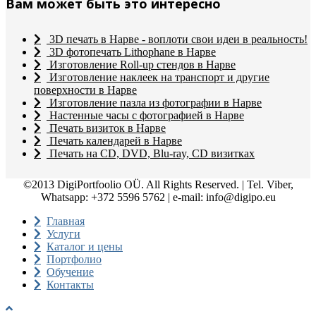
Вам может быть это интересно
3D печать в Нарве - воплоти свои идеи в реальность!
3D фотопечать Lithophane в Нарве
Изготовление Roll-up стендов в Нарве
Изготовление наклеек на транспорт и другие
поверхности в Нарве
Изготовление пазла из фотографии в Нарве
Настенные часы с фотографией в Нарве
Печать визиток в Нарве
Печать календарей в Нарве
Печать на CD, DVD, Blu-ray, CD визитках
©2013 DigiPortfoolio OÜ. All Rights Reserved. | Tel. Viber,
Whatsapp: +372 5596 5762 | e-mail: info@digipo.eu
Главная
Услуги
Каталог и цены
Портфолио
Обучение
Контакты