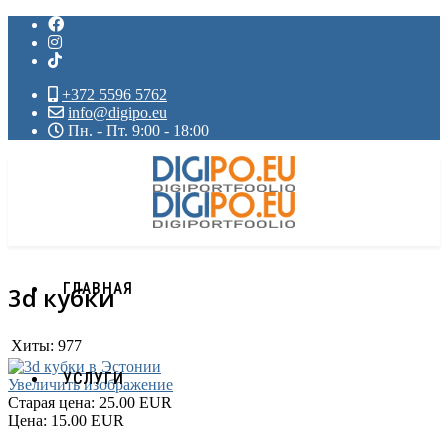
+372 5596 5762
info@digipo.eu
Пн. - Пт. 9:00 - 18:00
ГЛАВНАЯ
3d кубки
Хиты:
977
УСЛУГИ
Увеличить изображение
Старая цена:
25.00 EUR
Цена:
15.00 EUR