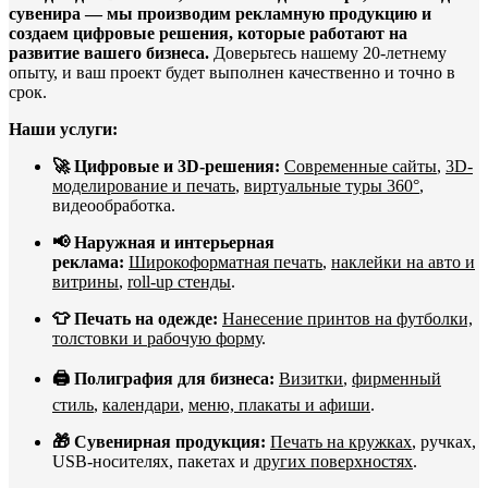
сувенира — мы производим рекламную продукцию и
создаем цифровые решения, которые работают на
развитие вашего бизнеса.
Доверьтесь нашему 20-летнему
опыту, и ваш проект будет выполнен качественно и точно в
срок.
Наши услуги:
🚀 Цифровые и 3D-решения:
Современные сайты
,
3D-
моделирование и печать
,
виртуальные туры 360°
,
видеообработка.
📢 Наружная и интерьерная
реклама:
Широкоформатная печать
,
наклейки на авто и
витрины
,
roll-up стенды
.
👕 Печать на одежде:
Нанесение принтов на футболки,
толстовки и рабочую форму
.
🖨️ Полиграфия для бизнеса:
Визитки
,
фирменный
стиль
,
календари
,
меню, плакаты и афиши
.
🎁 Сувенирная продукция:
Печать на кружках
, ручках,
USB-носителях, пакетах и
других поверхностях
.