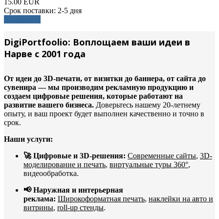
15.00 EUR
Срок поставки:
2-5 дня
Подробнее
DigiPortfoolio: Воплощаем ваши идеи в
Нарве с 2001 года
От идеи до 3D-печати, от визитки до баннера, от сайта до
сувенира — мы производим рекламную продукцию и
создаем цифровые решения, которые работают на
развитие вашего бизнеса.
Доверьтесь нашему 20-летнему
опыту, и ваш проект будет выполнен качественно и точно в
срок.
Наши услуги:
🚀 Цифровые и 3D-решения:
Современные сайты
,
3D-
моделирование и печать
,
виртуальные туры 360°
,
видеообработка.
📢 Наружная и интерьерная
реклама:
Широкоформатная печать
,
наклейки на авто и
витрины
,
roll-up стенды
.