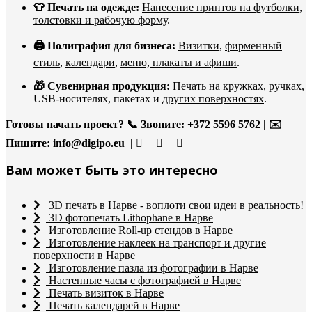
👕 Печать на одежде:
Нанесение принтов на футболки,
толстовки и рабочую форму
.
🖨️ Полиграфия для бизнеса:
Визитки
,
фирменный
стиль
,
календари
,
меню, плакаты и афиши
.
🎁 Сувенирная продукция:
Печать на кружках
, ручках,
USB-носителях, пакетах и
других поверхностях
.
Готовы начать проект?
📞 Звоните: +372 5596 5762 | ✉️
Пишите:
info@digipo.eu |
Вам может быть это интересно
3D печать в Нарве - воплоти свои идеи в реальность!
3D фотопечать Lithophane в Нарве
Изготовление Roll-up стендов в Нарве
Изготовление наклеек на транспорт и другие
поверхности в Нарве
Изготовление пазла из фотографии в Нарве
Настенные часы с фотографией в Нарве
Печать визиток в Нарве
Печать календарей в Нарве