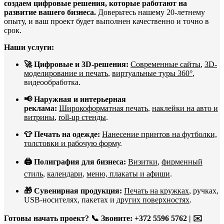
создаем цифровые решения, которые работают на
развитие вашего бизнеса.
Доверьтесь нашему 20-летнему
опыту, и ваш проект будет выполнен качественно и точно в
срок.
Наши услуги:
🚀 Цифровые и 3D-решения:
Современные сайты
,
3D-
моделирование и печать
,
виртуальные туры 360°
,
видеообработка.
📢 Наружная и интерьерная
реклама:
Широкоформатная печать
,
наклейки на авто и
витрины
,
roll-up стенды
.
👕 Печать на одежде:
Нанесение принтов на футболки,
толстовки и рабочую форму
.
🖨️ Полиграфия для бизнеса:
Визитки
,
фирменный
стиль
,
календари
,
меню, плакаты и афиши
.
🎁 Сувенирная продукция:
Печать на кружках
, ручках,
USB-носителях, пакетах и
других поверхностях
.
Готовы начать проект?
📞 Звоните: +372 5596 5762 | ✉️