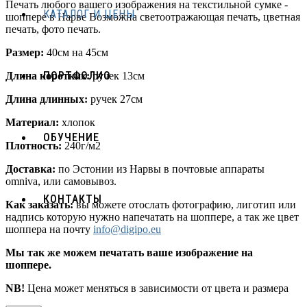
Печать любого вашего изображения на текстильной сумке -
КАТАЛОГ И ЦЕНЫ
шоппере в Нарве Возможна светоотражающая печать, цветная
печать, фото печать.
Размер
:
40см на 45см
ПОРТФОЛИО
Длина коротких:
ручек 13см
Длина длинных:
ручек 27см
Материал
:
хлопок
ОБУЧЕНИЕ
Плотность
:
240г/м2
Доставка:
по Эстонии из Нарвы в почтовые аппараты
omniva, или самовывоз.
КОНТАКТЫ
Как заказать:
вы можете отослать фотографию, лиготип или
надпись которую нужно напечатать на шоппере, а так же цвет
шоппера на почту
info@digipo.eu
Мы так же можем печатать ваше изображение на
шоппере.
NB!
Цена может меняться в зависимости от цвета и размера