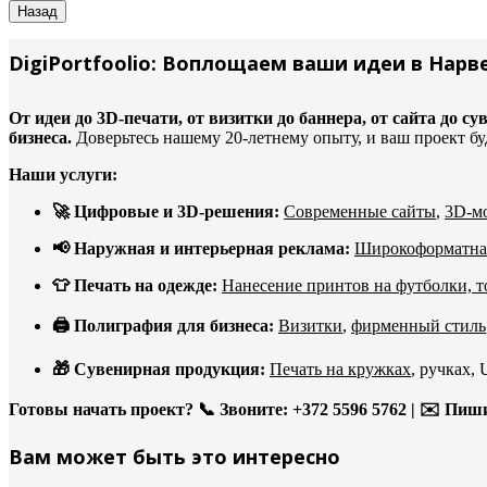
DigiPortfoolio: Воплощаем ваши идеи в Нарве
От идеи до 3D-печати, от визитки до баннера, от сайта д
бизнеса.
Доверьтесь нашему 20-летнему опыту, и ваш проект бу
Наши услуги:
🚀 Цифровые и 3D-решения:
Современные сайты
,
3D-мо
📢 Наружная и интерьерная реклама:
Широкоформатная
👕 Печать на одежде:
Нанесение принтов на футболки, т
🖨️ Полиграфия для бизнеса:
Визитки
,
фирменный стиль
🎁 Сувенирная продукция:
Печать на кружках
, ручках,
Готовы начать проект?
📞 Звоните: +372 5596 5762 | ✉️ Пиш
Вам может быть это интересно