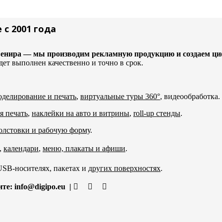
 с 2001 года
о сувенира — мы производим рекламную продукцию и создаем 
дет выполнен качественно и точно в срок.
делирование и печать
,
виртуальные туры 360°
, видеообработка.
 печать
,
наклейки на авто и витрины
,
roll-up стенды
.
олстовки и рабочую форму
.
,
календари
,
меню, плакаты и афиши
.
 USB-носителях, пакетах и
других поверхностях
.
ите:
info@digipo.eu |