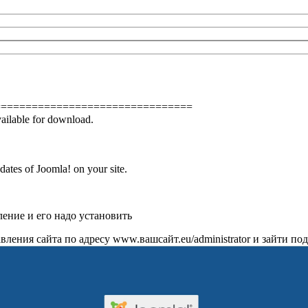
================================
available for download.
pdates of Joomla! on your site.
ление и его надо установить
вления сайта по адресу www.вашсайт.eu/administrator и зайти по