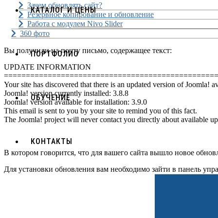
Зачем обновлять сайт?
КАТАЛОГ И ЦЕНЫ
Резервное копирование и обновление
Работа с модулем Nivo Slider
360 фото
Вы получили на почту письмо, содержащее текст:
ПОРТФОЛИО
UPDATE INFORMATION
================================================
Your site has discovered that there is an updated version of Joomla! 
Joomla! version currently installed: 3.8.8
ОБУЧЕНИЕ
Joomla! version available for installation: 3.9.0
This email is sent to you by your site to remind you of this fact.
The Joomla! project will never contact you directly about available u
КОНТАКТЫ
В котором говорится, что для вашего сайта вышло новое обнов
Для установки обновления вам необходимо зайти в панель упра