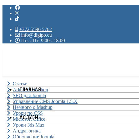
+372 5596 5762
info@digipo.eu
Пн. - Пт. 9:00 - 18:00
Статьи
ГЛАВНАЯ
Adobe Photoshop
SEO для Joomla
Управление CMS Joomla 1.5.X
Немного о Mashup
Уроки по CSS
УСЛУГИ
Microsoft Office
Уроки 3ds Max
Андрагогика
Обновление Joomla