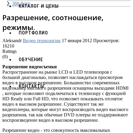
360 фото
КАТАЛОГ И ЦЕНЫ
Разрешение, соотношение,
режимы.
ПОРТФОЛИО
Aleksandr
Видео технологии
17 января 2012
Просмотров:
16210
Ratings
(0)
ОБУЧЕНИЕ
Разрешение видеосъемки
Распространение на рынке LCD и LED телевизоров с
большой диагональю, позволяет наслаждаться просмотром
видео в высоком разрешение. Большинство современных
КОНТАКТЫ
видеокамер высокого разрешения оснащены выходами HDMI
, которые позволяют подключаться к телевизору с функцией
HD Ready или Full HD, что позволяет показывать отснятое
видео в высоком разрешение. Существуют так же
видеоплееры, которые могут воспроизводить видео высокого
разрешения, так как обычные DVD плееры не поддерживают
воспроизведение видео в высоком разрешение.
Разрешение видео - это совокупность максимальных