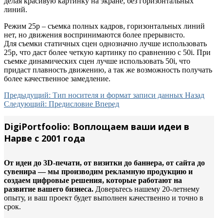
делая красивую картинку на экране, без горизонтальных
линий.
Режим 25p – съемка полных кадров, горизонтальных линий
нет, но движения воспринимаются более прерывисто.
Для съемки статичных сцен однозначно лучше использовать
25p, что даст более четкую картинку по сравнению с 50i. При
съемке динамических сцен лучше использовать 50i, что
придаст плавность движению, а так же возможность получать
более качественное замедление.
Предыдущий: Тип носителя и формат записи данных
Назад
Следующий: Предисловие
Вперед
DigiPortfoolio: Воплощаем ваши идеи в
Нарве с 2001 года
От идеи до 3D-печати, от визитки до баннера, от сайта до
сувенира — мы производим рекламную продукцию и
создаем цифровые решения, которые работают на
развитие вашего бизнеса.
Доверьтесь нашему 20-летнему
опыту, и ваш проект будет выполнен качественно и точно в
срок.