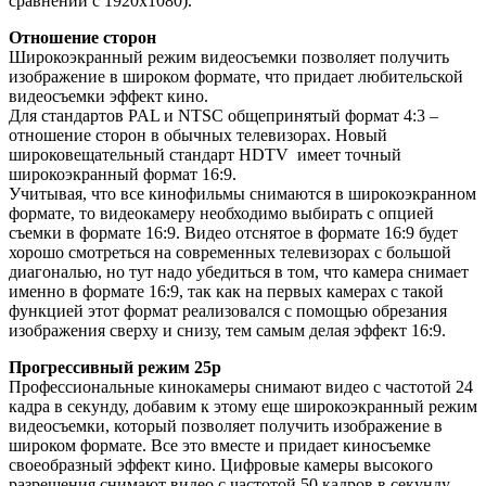
сравнении с 1920x1080).
Отношение сторон
Широкоэкранный режим видеосъемки позволяет получить
изображение в широком формате, что придает любительской
видеосъемки эффект кино.
Для стандартов PAL и NTSC общепринятый формат 4:3 –
отношение сторон в обычных телевизорах. Новый
широковещательный стандарт HDTV имеет точный
широкоэкранный формат 16:9.
Учитывая, что все кинофильмы снимаются в широкоэкранном
формате, то видеокамеру необходимо выбирать с опцией
съемки в формате 16:9. Видео отснятое в формате 16:9 будет
хорошо смотреться на современных телевизорах с большой
диагональю, но тут надо убедиться в том, что камера снимает
именно в формате 16:9, так как на первых камерах с такой
функцией этот формат реализовался с помощью обрезания
изображения сверху и снизу, тем самым делая эффект 16:9.
Прогрессивный режим 25p
Профессиональные кинокамеры снимают видео с частотой 24
кадра в секунду, добавим к этому еще широкоэкранный режим
видеосъемки, который позволяет получить изображение в
широком формате. Все это вместе и придает киносъемке
своеобразный эффект кино. Цифровые камеры высокого
разрешения снимают видео с частотой 50 кадров в секунду