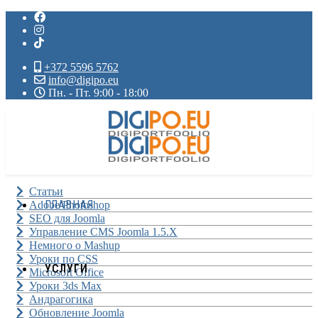
+372 5596 5762
info@digipo.eu
Пн. - Пт. 9:00 - 18:00
Статьи
ГЛАВНАЯ
Adobe Photoshop
SEO для Joomla
Управление CMS Joomla 1.5.X
Немного о Mashup
Уроки по CSS
УСЛУГИ
Microsoft Office
Уроки 3ds Max
Андрагогика
Обновление Joomla