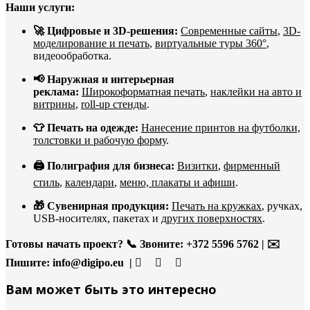
Наши услуги:
🚀 Цифровые и 3D-решения:
Современные сайты
,
3D-
моделирование и печать
,
виртуальные туры 360°
,
видеообработка.
📢 Наружная и интерьерная
реклама:
Широкоформатная печать
,
наклейки на авто и
витрины
,
roll-up стенды
.
👕 Печать на одежде:
Нанесение принтов на футболки,
толстовки и рабочую форму
.
🖨️ Полиграфия для бизнеса:
Визитки
,
фирменный
стиль
,
календари
,
меню, плакаты и афиши
.
🎁 Сувенирная продукция:
Печать на кружках
, ручках,
USB-носителях, пакетах и
других поверхностях
.
Готовы начать проект?
📞 Звоните: +372 5596 5762 | ✉️
Пишите:
info@digipo.eu |
Вам может быть это интересно